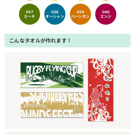
037
038
039
040
カーキ
オーシャン
バーシモン
エンジ
こんなタオルが作れます！