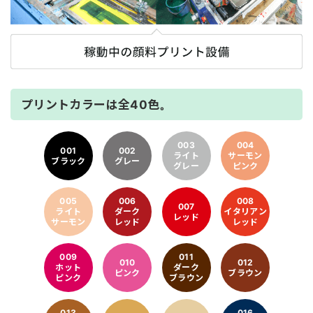
プリントカラーは全40色。
003
004
001
002
ライト
サーモン
ブラック
グレー
グレー
ピンク
005
006
008
007
ライト
ダーク
イタリアン
レッド
サーモン
レッド
レッド
009
011
010
012
ホット
ダーク
ピンク
ブラウン
ピンク
ブラウン
013
016