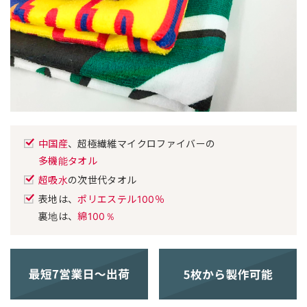
中国産
、超極繊維マイクロファイバーの
多機能タオル
超吸水
の次世代タオル
表地は、
ポリエステル100％
裏地は、
綿100％