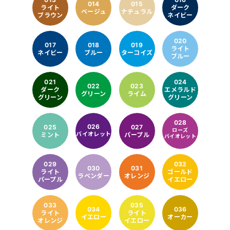
014
015
ライト
ダーク
ベージュ
ナチュラル
ブラウン
ネイビー
020
017
018
019
ライト
ネイビー
ブルー
ターコイズ
ブルー
021
024
022
023
ダーク
エメラルド
グリーン
ライム
グリーン
グリーン
028
026
025
027
ローズ
バイオレット
ミント
パープル
バイオレット
029
032
030
031
ライト
ゴールド
ラベンダー
オレンジ
パープル
イエロー
033
035
034
036
ライト
ライト
イエロー
オーカー
オレンジ
イエロー