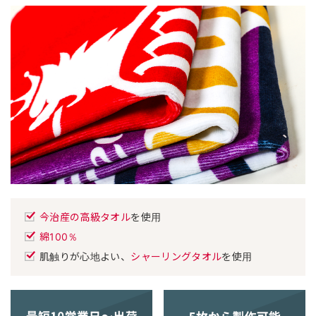
今治産の高級タオル
を使用
綿100％
肌触りが心地よい、
シャーリングタオル
を使用