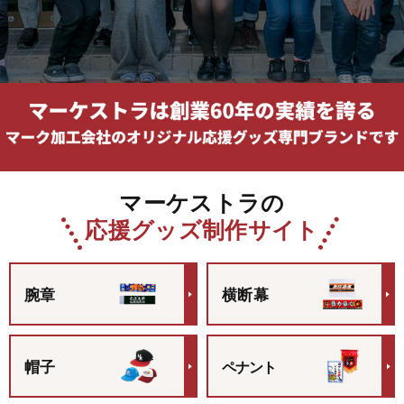
マーケストラの
応援グッズ制作サイト
腕章
横断幕
帽子
ペナント