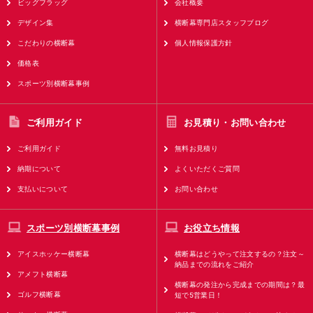
ビッグフラッグ
会社概要
デザイン集
横断幕専門店スタッフブログ
こだわりの横断幕
個人情報保護方針
価格表
スポーツ別横断幕事例
ご利用ガイド
お見積り・お問い合わせ
ご利用ガイド
無料お見積り
納期について
よくいただくご質問
支払いについて
お問い合わせ
スポーツ別横断幕事例
お役立ち情報
アイスホッケー横断幕
横断幕はどうやって注文するの？注文～
納品までの流れをご紹介
アメフト横断幕
横断幕の発注から完成までの期間は？最
ゴルフ横断幕
短で5営業日！