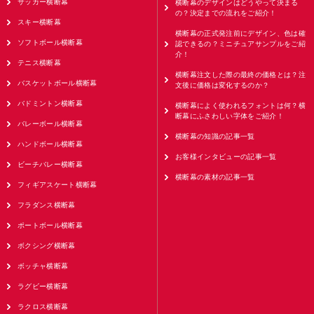
サッカー横断幕
横断幕のデザインはどうやって決まる
の？決定までの流れをご紹介！
スキー横断幕
横断幕の正式発注前にデザイン、色は確
ソフトボール横断幕
認できるの？ミニチュアサンプルをご紹
介！
テニス横断幕
横断幕注文した際の最終の価格とは？注
バスケットボール横断幕
文後に価格は変化するのか？
バドミントン横断幕
横断幕によく使われるフォントは何？横
断幕にふさわしい字体をご紹介！
バレーボール横断幕
横断幕の知識の記事一覧
ハンドボール横断幕
お客様インタビューの記事一覧
ビーチバレー横断幕
横断幕の素材の記事一覧
フィギアスケート横断幕
フラダンス横断幕
ポートボール横断幕
ボクシング横断幕
ボッチャ横断幕
ラグビー横断幕
ラクロス横断幕