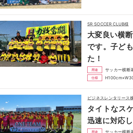
SR SOCCER CLUB様
大変良い横
です。子ど
た！
サッカー横断
用途
H100cm×W
仕様
ビジネスレンタリース
タイトなス
迅速に対応
サッカー横断
用途