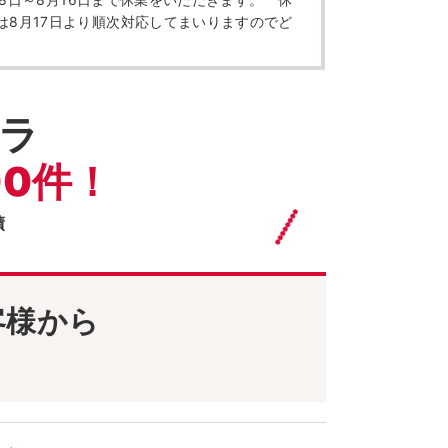
は8月17日より順次対応してまいりますのでど
ラ
00件！
績
客様から