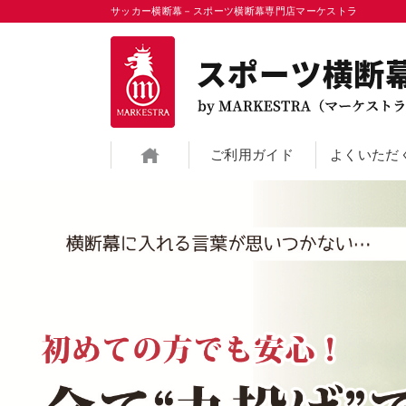
サッカー横断幕－スポーツ横断幕専門店マーケストラ
横断幕通販のマーケストラTOP
ご利用ガイド
よくいただ
アイスホッケー横断幕
アメフト横断幕
テニス横断幕
バスケットボール横
フィギアスケート横断幕
フラダンス横断幕
ラクロス横断幕
体操横断幕
空手横断幕
競艇横断幕