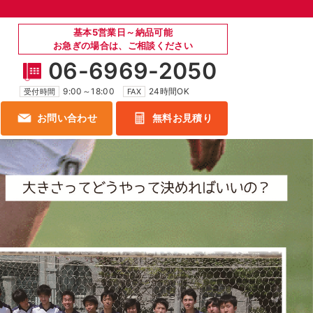
基本5営業日～納品可能
お急ぎの場合は、ご相談ください
06-6969-2050
9:00～18:00
24時間OK
受付時間
FAX
お問い合わせ
無料お見積り
ー横断幕
ソフトボール横断幕
ドボール横断幕
ビーチバレー横断幕
チャ横断幕
ラグビー横断幕
横断幕
水泳横断幕
横断幕
陸上横断幕