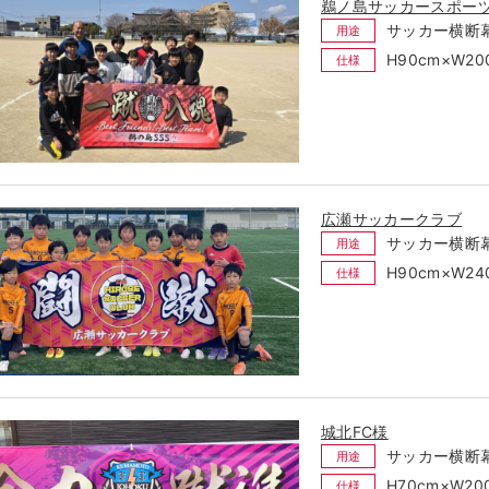
鵜ノ島サッカースポー
サッカー横断
用途
H90cm×W2
仕様
広瀬サッカークラブ
サッカー横断
用途
H90cm×W2
仕様
城北FC様
サッカー横断
用途
H70cm×W2
仕様