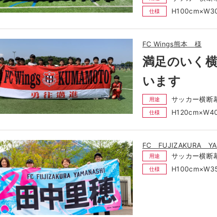
H100cm×W
仕様
FC Wings熊本 様
満足のいく
います
サッカー横断
用途
H120cm×W
仕様
FC FUJIZAKURA Y
サッカー横断
用途
H100cm×W
仕様