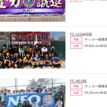
FC LEGARE様
サッカー横断
用途
H100cm×W
仕様
FC NEO様
サッカー横断
用途
H120cm×W
仕様