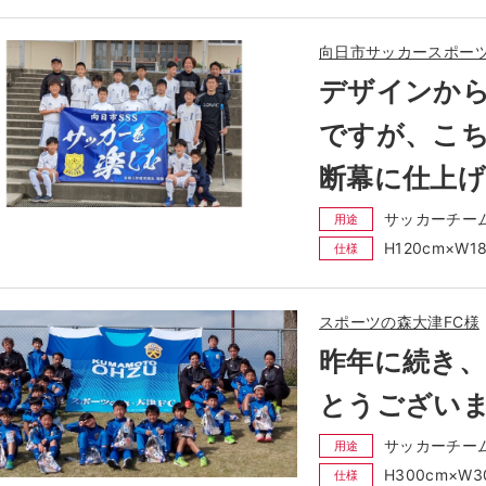
向日市サッカースポー
デザインか
ですが、こ
断幕に仕上
サッカーチー
用途
H120cm×W
仕様
スポーツの森大津FC様
昨年に続き、
とうござい
サッカーチー
用途
H300cm×W
仕様