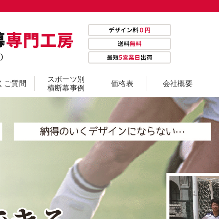
スポーツ別
くご質問
価格表
会社概要
横断幕事例
ゴルフ横断幕
サッカー横断幕
スキ
断幕
バドミントン横断幕
バレーボール横断幕
ハン
ポートボール横断幕
ボクシング横断幕
ボッ
剣道横断幕
卓球横断幕
柔道
競馬騎手横断幕
選手応援横断幕
野球