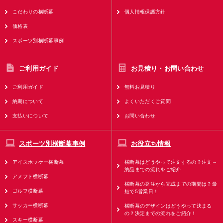
こだわりの横断幕
個人情報保護方針
価格表
スポーツ別横断幕事例
ご利用ガイド
お見積り・お問い合わせ
ご利用ガイド
無料お見積り
納期について
よくいただくご質問
支払いについて
お問い合わせ
スポーツ別横断幕事例
お役立ち情報
アイスホッケー横断幕
横断幕はどうやって注文するの？注文～
納品までの流れをご紹介
アメフト横断幕
横断幕の発注から完成までの期間は？最
ゴルフ横断幕
短で5営業日！
サッカー横断幕
横断幕のデザインはどうやって決まる
の？決定までの流れをご紹介！
スキー横断幕