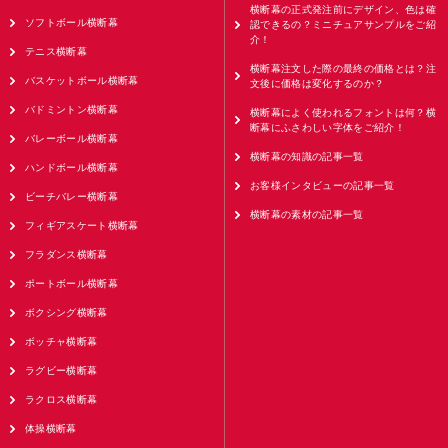
横断幕の正式発注前にデザイン、色は確
ソフトボール横断幕
認できるの？ミニチュアサンプルをご紹
介！
テニス横断幕
横断幕注文した際の最終の価格とは？注
バスケットボール横断幕
文後に価格は変化するのか？
バドミントン横断幕
横断幕によく使われるフォントは何？横
断幕にふさわしい字体をご紹介！
バレーボール横断幕
横断幕の知識の記事一覧
ハンドボール横断幕
お客様インタビューの記事一覧
ビーチバレー横断幕
横断幕の素材の記事一覧
フィギアスケート横断幕
フラダンス横断幕
ポートボール横断幕
ボクシング横断幕
ボッチャ横断幕
ラグビー横断幕
ラクロス横断幕
体操横断幕