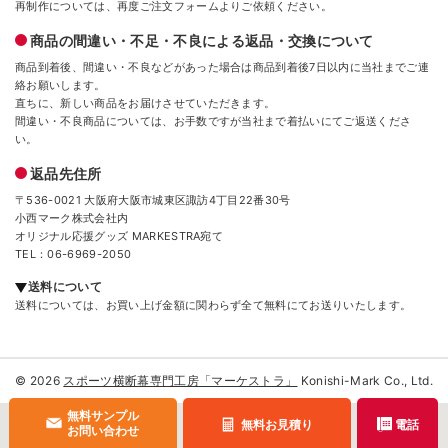
再制作については、再度ご注文フォームよりご依頼ください。
商品の間違い・不足・不良による返品・交換について
商品到着後、間違い・不良などがあった場合は商品到着後7日以内に当社までご連
絡お願いします。
直ちに、新しい商品をお届けさせていただきます。
間違い・不良商品については、お手数ですが当社まで着払いにてご返送くださ
い。
返品先住所
〒536-0021 大阪府大阪市城東区諏訪4丁目22番30号
小西マーク株式会社内
オリジナル応援グッズ MARKESTRA宛て
TEL：06-6969-2050
送料について
送料については、お買い上げ金額に関わらず全て無料にてお送りいたします。
© 2026
スポーツ横断幕専門工房「マーケストラ」
Konishi-Mark Co., Ltd.
無料サンプル
無料お見積り
電話
お問い合わせ