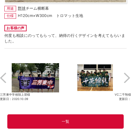
野球
チーム横断幕
用途
H120cm×W300cm トロマット生地
仕様
お客様の声
何度も相談にのってもらって、納得の行くデザインを考えてもらいま
した。
三芳東中学校陸上部様
VC二千翔様
更新日：2020.10.09
更新日：
一覧