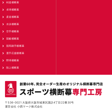
剣道横断幕
卓球横断幕
柔道横断幕
水泳横断幕
空手横断幕
競艇横断幕
競馬騎手横断幕
選手応援横断幕
野球横断幕
陸上横断幕
〒536-0021 大阪府大阪市城東区諏訪4丁目22番30号
運営会社 小西マーク株式会社