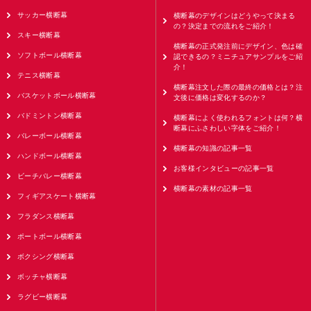
サッカー横断幕
横断幕のデザインはどうやって決まる
の？決定までの流れをご紹介！
スキー横断幕
横断幕の正式発注前にデザイン、色は確
ソフトボール横断幕
認できるの？ミニチュアサンプルをご紹
介！
テニス横断幕
横断幕注文した際の最終の価格とは？注
バスケットボール横断幕
文後に価格は変化するのか？
バドミントン横断幕
横断幕によく使われるフォントは何？横
断幕にふさわしい字体をご紹介！
バレーボール横断幕
横断幕の知識の記事一覧
ハンドボール横断幕
お客様インタビューの記事一覧
ビーチバレー横断幕
横断幕の素材の記事一覧
フィギアスケート横断幕
フラダンス横断幕
ポートボール横断幕
ボクシング横断幕
ボッチャ横断幕
ラグビー横断幕