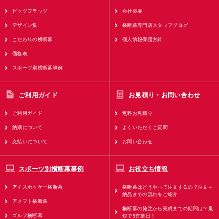
ビッグフラッグ
会社概要
デザイン集
横断幕専門店スタッフブログ
こだわりの横断幕
個人情報保護方針
価格表
スポーツ別横断幕事例
ご利用ガイド
お見積り・お問い合わせ
ご利用ガイド
無料お見積り
納期について
よくいただくご質問
支払いについて
お問い合わせ
スポーツ別横断幕事例
お役立ち情報
アイスホッケー横断幕
横断幕はどうやって注文するの？注文～
納品までの流れをご紹介
アメフト横断幕
横断幕の発注から完成までの期間は？最
ゴルフ横断幕
短で5営業日！