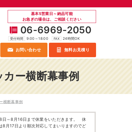
基本5営業日～納品可能
お急ぎの場合は、ご相談ください
06-6969-2050
9:00～18:00
24時間OK
受付時間
FAX
お問い合わせ
無料お見積り
ー横断幕
ソフトボール横断幕
のサッカー横断幕事例
ドボール横断幕
ビーチバレー横断幕
チャ横断幕
ラグビー横断幕
ッカー横断幕事例
横断幕
水泳横断幕
横断幕
陸上横断幕
8日～8月16日まで休業をいただきます。 休
は8月17日より順次対応してまいりますのでど