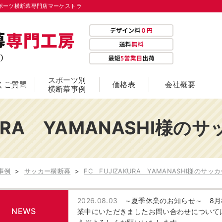
例－スポーツ横断幕専門店マーケストラ
スポーツ別
くご質問
価格表
会社概要
横断幕事例
ゴルフ横断幕
サッカー横断幕
スキ
KURA YAMANASHI様
断幕
バドミントン横断幕
バレーボール横断幕
ハン
ポートボール横断幕
ボクシング横断幕
ボッ
事例
サッカー横断幕
FC FUJIZAKURA YAMANASHI様のサ
剣道横断幕
卓球横断幕
柔道
競馬騎手横断幕
選手応援横断幕
野球
2026.08.03
～夏季休業のお知らせ～ 8月
NEWS
業中にいただきましたお問い合わせについて