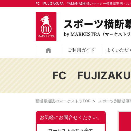
FC FUJIZAKURA YAMANASHI様のサッカー横断幕事
横断幕通販のマーケストラTOP
ご利用ガイド
よくいただ
アイスホッケー横断幕
アメフト横断幕
FC FUJIZA
テニス横断幕
バスケットボール横
フィギアスケート横断幕
フラダンス横断幕
横断幕通販のマーケストラTOP
スポーツ別横断幕
ラクロス横断幕
体操横断幕
空手横断幕
競艇横断幕
お気軽にお問合せください。
マーケストラなら全て