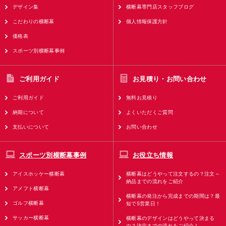
デザイン集
横断幕専門店スタッフブログ
こだわりの横断幕
個人情報保護方針
価格表
スポーツ別横断幕事例
ご利用ガイド
お見積り・お問い合わせ
ご利用ガイド
無料お見積り
納期について
よくいただくご質問
支払いについて
お問い合わせ
スポーツ別横断幕事例
お役立ち情報
アイスホッケー横断幕
横断幕はどうやって注文するの？注文～
納品までの流れをご紹介
アメフト横断幕
横断幕の発注から完成までの期間は？最
ゴルフ横断幕
短で5営業日！
サッカー横断幕
横断幕のデザインはどうやって決まる
の？決定までの流れをご紹介！