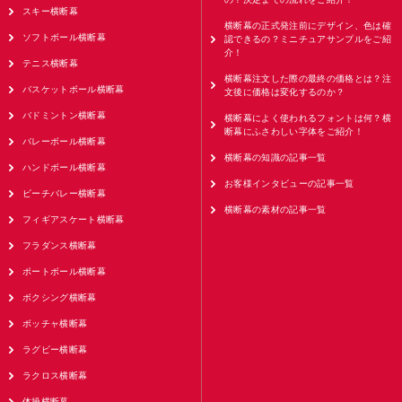
スキー横断幕
横断幕の正式発注前にデザイン、色は確
ソフトボール横断幕
認できるの？ミニチュアサンプルをご紹
介！
テニス横断幕
横断幕注文した際の最終の価格とは？注
バスケットボール横断幕
文後に価格は変化するのか？
バドミントン横断幕
横断幕によく使われるフォントは何？横
断幕にふさわしい字体をご紹介！
バレーボール横断幕
横断幕の知識の記事一覧
ハンドボール横断幕
お客様インタビューの記事一覧
ビーチバレー横断幕
横断幕の素材の記事一覧
フィギアスケート横断幕
フラダンス横断幕
ポートボール横断幕
ボクシング横断幕
ボッチャ横断幕
ラグビー横断幕
ラクロス横断幕
体操横断幕