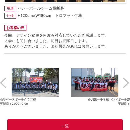
バレーボール
チーム横断幕
用途
H120cm×W180cm トロマット生地
仕様
お客様の声
今回、デザイン変更を何度も対応していただき感謝します。
大会にも間に合いました。明日お披露目します。
ありがとうございました。また機会があればお願いします。
石巻ベースボールクラブ様
香川第一中学校ハンドボール部
更新日：2020.10.09
更新日：
一覧