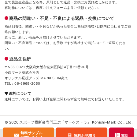
全て受注生産品となる為、原則として返品・交換はお受け致しかねます。
再制作については、再度ご注文フォームよりご依頼ください。
商品の間違い・不足・不良による返品・交換について
商品到着後、間違い・不良などがあった場合は商品到着後7日以内に当社までご連
絡お願いします。
直ちに、新しい商品をお届けさせていただきます。
間違い・不良商品については、お手数ですが当社まで着払いにてご返送くださ
い。
返品先住所
〒536-0021 大阪府大阪市城東区諏訪4丁目22番30号
小西マーク株式会社内
オリジナル応援グッズ MARKESTRA宛て
TEL：06-6969-2050
送料について
送料については、お買い上げ金額に関わらず全て無料にてお送りいたします。
© 2026
スポーツ横断幕専門工房「マーケストラ」
Konishi-Mark Co., Ltd.
無料サンプル
無料お見積り
電話