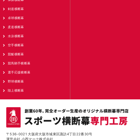
剣道横断幕
卓球横断幕
柔道横断幕
水泳横断幕
空手横断幕
競艇横断幕
競馬騎手横断幕
選手応援横断幕
野球横断幕
陸上横断幕
〒536-0021 大阪府大阪市城東区諏訪4丁目22番30号
運営会社 小西マーク株式会社