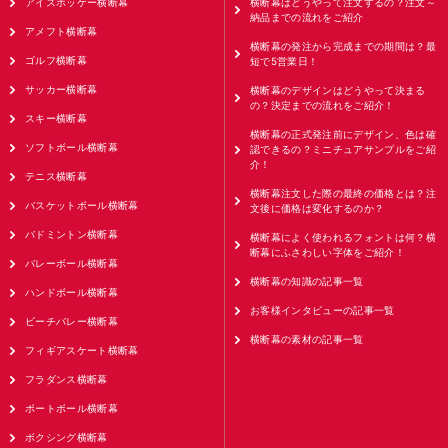
アイスホッケー横断幕
横断幕はどうやって注文するの？注文～
納品までの流れをご紹介
アメフト横断幕
横断幕の発注から完成までの期間は？最
ゴルフ横断幕
短で5営業日！
サッカー横断幕
横断幕のデザインはどうやって決まる
の？決定までの流れをご紹介！
スキー横断幕
横断幕の正式発注前にデザイン、色は確
ソフトボール横断幕
認できるの？ミニチュアサンプルをご紹
介！
テニス横断幕
横断幕注文した際の最終の価格とは？注
バスケットボール横断幕
文後に価格は変化するのか？
バドミントン横断幕
横断幕によく使われるフォントは何？横
断幕にふさわしい字体をご紹介！
バレーボール横断幕
横断幕の知識の記事一覧
ハンドボール横断幕
お客様インタビューの記事一覧
ビーチバレー横断幕
横断幕の素材の記事一覧
フィギアスケート横断幕
フラダンス横断幕
ポートボール横断幕
ボクシング横断幕