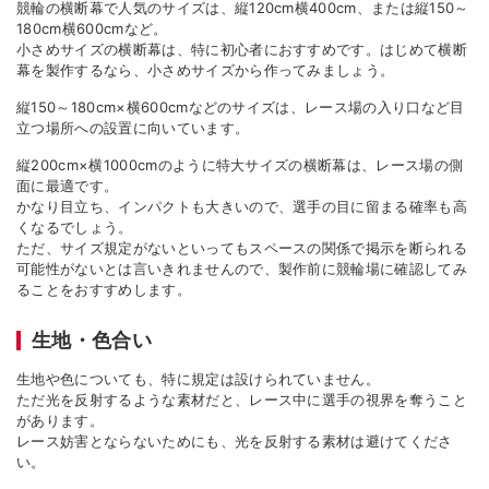
競輪の横断幕で人気のサイズは、縦120cm横400cm、または縦150～
180cm横600cmなど。
小さめサイズの横断幕は、特に初心者におすすめです。はじめて横断
幕を製作するなら、小さめサイズから作ってみましょう。
縦150～180cm×横600cmなどのサイズは、レース場の入り口など目
立つ場所への設置に向いています。
縦200cm×横1000cmのように特大サイズの横断幕は、レース場の側
面に最適です。
かなり目立ち、インパクトも大きいので、選手の目に留まる確率も高
くなるでしょう。
ただ、サイズ規定がないといってもスペースの関係で掲示を断られる
可能性がないとは言いきれませんので、製作前に競輪場に確認してみ
ることをおすすめします。
生地・色合い
生地や色についても、特に規定は設けられていません。
ただ光を反射するような素材だと、レース中に選手の視界を奪うこと
があります。
レース妨害とならないためにも、光を反射する素材は避けてくださ
い。