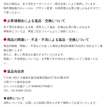
当社の商品は、全て完全オーダーメイド（受注生産）により制作しています。
制作開始後のキャンセル・デザイン変更・仕様変更はお受け致しかねますのでご
了承ください。
お客様都合による返品・交換について
全て受注生産品となる為、原則として返品・交換はお受け致しかねます。
再制作については、再度ご注文フォームよりご依頼ください。
商品の間違い・不足・不良による返品・交換について
商品到着後、間違い・不良などがあった場合は商品到着後7日以内に当社までご連
絡お願いします。
直ちに、新しい商品をお届けさせていただきます。
間違い・不良商品については、お手数ですが当社まで着払いにてご返送くださ
い。
返品先住所
〒536-0021 大阪府大阪市城東区諏訪4丁目22番30号
小西マーク株式会社内
オリジナル応援グッズ MARKESTRA宛て
TEL：06-6969-2050
送料について
送料については、お買い上げ金額に関わらず全て無料にてお送りいたします。